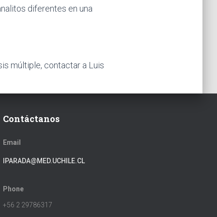
nalitos diferentes en una
is múltiple, contactar a Luis
Contáctanos
Email
IPARADA@MED.UCHILE.CL
Phone
+56 2 29786317