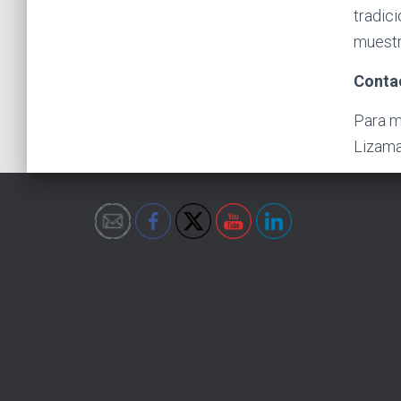
tradic
muestr
Conta
Para ma
Lizama