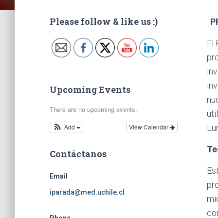
Please follow & like us :)
P
El
pro
in
inv
Upcoming Events
nu
There are no upcoming events.
ut
Add
View Calendar
Lu
Te
Contáctanos
Es
Email
pro
iparada@med.uchile.cl
mi
co