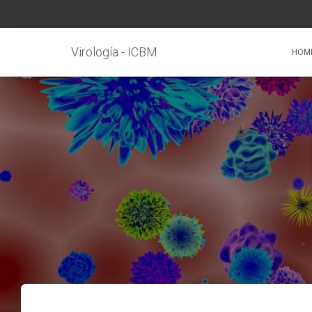
Virología - ICBM
HOM