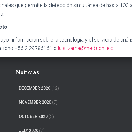
ionales que permite la detección simultánea de hasta 100 a
a.
cto
yor información sobre la tecnología y el servicio de anális
, fono +56 2 29786161 o
luislizama@med.uchile.cl
Noticias
DECEMBER 2020
(12)
NOVEMBER 2020
(7)
OCTOBER 2020
(3)
JULY 2020
(7)