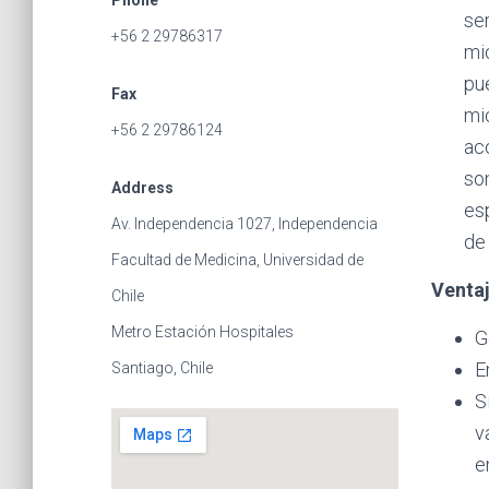
Phone
se
+56 2 29786317
mi
pu
Fax
mi
+56 2 29786124
ac
so
Address
es
Av. Independencia 1027, Independencia
de
Facultad de Medicina, Universidad de
Ventaj
Chile
Metro Estación Hospitales
G
E
Santiago, Chile
S
v
e