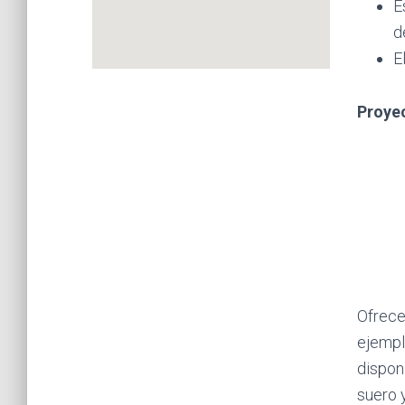
E
d
E
Proye
Ofrece
ejemplo
dispon
suero y