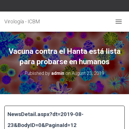
Virología - ICBM
T
O
G
G
L
Vacuna contra el Hanta está lista
E
N
para probarse en humanos
A
V
Published by
admin
on
August 23, 2019
I
G
A
T
I
O
N
NewsDetail.aspx?dt=2019-08-
23&BodyID=0&PaginaId=12