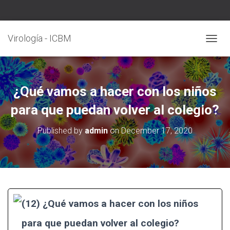
Virología - ICBM
T
O
G
G
L
¿Qué vamos a hacer con los niños
E
N
para que puedan volver al colegio?
A
V
Published by
admin
on
December 17, 2020
I
G
A
T
I
O
N
(12) ¿Qué vamos a hacer con los niños
para que puedan volver al colegio?