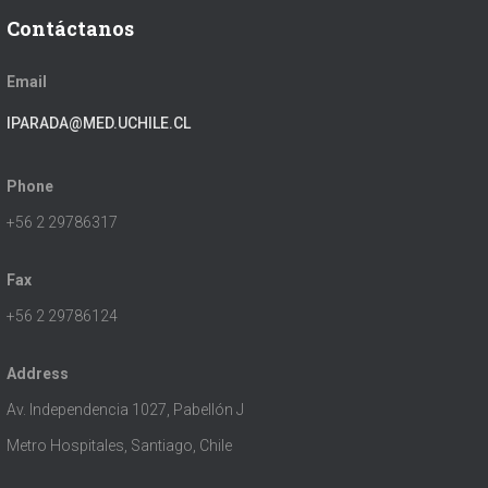
Contáctanos
Email
IPARADA@MED.UCHILE.CL
Phone
+56 2 29786317
Fax
+56 2 29786124
Address
Av. Independencia 1027, Pabellón J
Metro Hospitales, Santiago, Chile