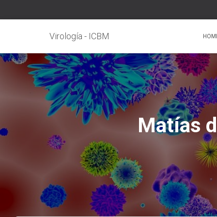
Virología - ICBM
HOM
Matías d