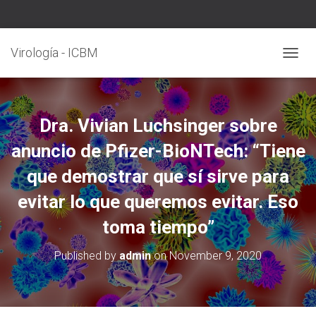
Virología - ICBM
T
O
G
G
L
Dra. Vivian Luchsinger sobre
E
N
anuncio de Pfizer-BioNTech: “Tiene
A
que demostrar que sí sirve para
V
I
evitar lo que queremos evitar. Eso
G
A
toma tiempo”
T
I
O
Published by
admin
on
November 9, 2020
N